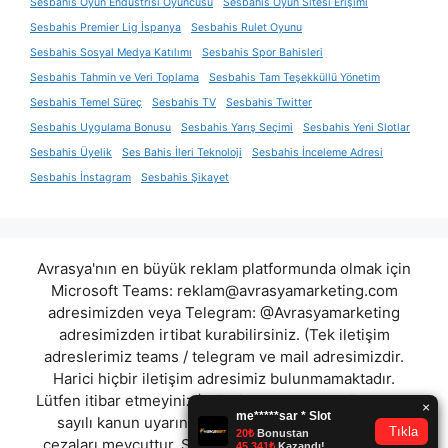
Sesbahis Oyun Endüstrisi Oyuncusu
Sesbahis Oyun Sitesi Erişimi
Sesbahis Premier Lig İspanya
Sesbahis Rulet Oyunu
Sesbahis Sosyal Medya Katılımı
Sesbahis Spor Bahisleri
Sesbahis Tahmin ve Veri Toplama
Sesbahis Tam Teşekküllü Yönetim
Sesbahis Temel Süreç
Sesbahis TV
Sesbahis Twitter
Sesbahis Uygulama Bonusu
Sesbahis Yarış Seçimi
Sesbahis Yeni Slotlar
Sesbahis Üyelik
Ses Bahis İleri Teknoloji
Sesbahis İnceleme Adresi
Sesbahis İnstagram
Sesbahis Şikayet
Avrasya'nın en büyük reklam platformunda olmak için
Microsoft Teams:
reklam@avrasyamarketing.com
adresimizden veya Telegram: @Avrasyamarketing
adresimizden irtibat kurabilirsiniz. (Tek iletişim
adreslerimiz teams / telegram ve mail adresimizdir.
Harici hiçbir iletişim adresimiz bulunmamaktadır.
Lütfen itibar etmeyiniz.) Türkiye yasalarına göre 7258
sayılı kanun uyarınca yasa dışı bahis oynamanın
cezaları mevcuttur. Şu an bulunduğunuz site hiç bir