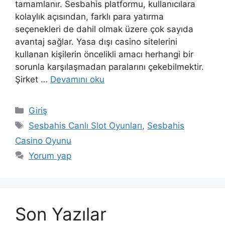
tamamlanır. Sesbahis platformu, kullanıcılara
kolaylık açısından, farklı para yatırma
seçenekleri de dahil olmak üzere çok sayıda
avantaj sağlar. Yasa dışı casino sitelerini
kullanan kişilerin öncelikli amacı herhangi bir
sorunla karşılaşmadan paralarını çekebilmektir.
Şirket …
Devamını oku
Kategoriler
Giriş
Etiketler
Sesbahis Canlı Slot Oyunları
,
Sesbahis
Casino Oyunu
Yorum yap
Son Yazılar