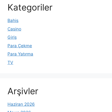
Kategoriler
Bahis
Casino
Giriş
Para Çekme
Para Yatırma
TV
Arşivler
Haziran 2026