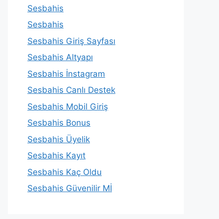
Sesbahis
Sesbahis
Sesbahis Giriş Sayfası
Sesbahis Altyapı
Sesbahis İnstagram
Sesbahis Canlı Destek
Sesbahis Mobil Giriş
Sesbahis Bonus
Sesbahis Üyelik
Sesbahis Kayıt
Sesbahis Kaç Oldu
Sesbahis Güvenilir Mİ