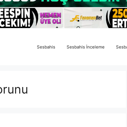
Sesbahis
Sesbahis İnceleme
Sesba
orunu