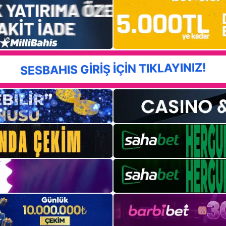
SESBAHIS GİRİŞ İÇİN TIKLAYINIZ!